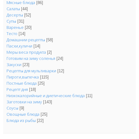
Мясные блюда
[86]
Салаты
[44]
Десерты
[52]
Супы
[31]
Варенье
[20]
Тесто
[14]
Домашнии рецепты
[58]
Пасхи,куличи
[14]
Меры веса продукта
[2]
Готовим на зиму соленья
[24]
Закуски
[23]
Рецепты для мультиварки
[12]
Пироги,выпечка
[115]
Постные блюда
[25]
Рецепт дня
[18]
Низкокалорийные и диетические блюда
[11]
Заготовки на зиму
[143]
Соусы
[9]
Овощные блюда
[25]
Блюда из рыбы
[22]