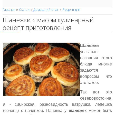
Главная
Статьи
Домашний очаг
Рецепт дня
»
»
»
Шанежки с мясом кулинарный
рецепт приготовления
Шанежки
услышав
названия этого
блюда многие
задаются
вопросом что
это такое.
Так вот это
северовосточна
я - сибирская, разновидность ватрушки, лепешка
(сочень) с начинкой. Начинка у
шанежек
может быть