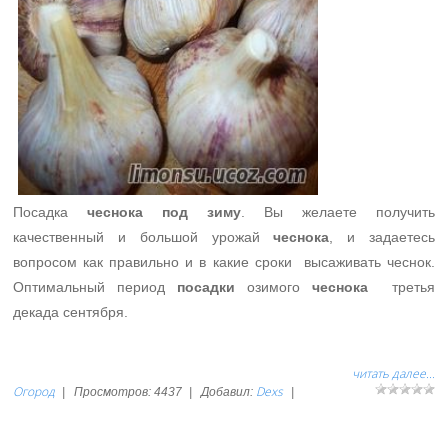
Посадка
чеснока под зиму
.
Вы желаете получить
качественный и большой урожай
чеснока
, и задаетесь
вопросом как правильно и в какие сроки высаживать чеснок.
Оптимальный период
посадки
озимого
чеснока
третья
декада сентября.
читать далее...
Огород
Dexs
|
Просмотров:
4437
|
Добавил:
|