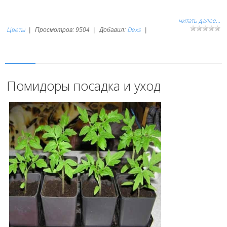
читать далее...
Цветы
Dexs
|
Просмотров:
9504
|
Добавил:
|
Помидоры посадка и уход