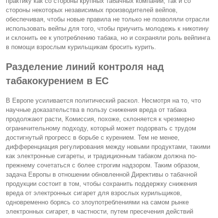
практику как со стороны крупных табачных компаний, так и со
стороны некоторых независимых производителей вейпов,
обеспечивая, чтобы новые правила не только не позволяли отрасли
использовать вейпы для того, чтобы приучить молодежь к никотину
и склонить ее к употреблению табака, но и сохраняли роль вейпинга
в помощи взрослым курильщикам бросить курить.
Разделение линий контроля над
табакокурением в ЕС
В Европе усиливается политический раскол. Несмотря на то, что
научные доказательства в пользу снижения вреда от табака
продолжают расти, Комиссия, похоже, склоняется к чрезмерно
ограничительному подходу, который может подорвать с трудом
достигнутый прогресс в борьбе с курением. Тем не менее,
дифференциация регулирования между новыми продуктами, такими
как электронные сигареты, и традиционным табаком должна по-
прежнему сочетаться с более строгим надзором. Таким образом,
задача Европы в отношении обновленной Директивы о табачной
продукции состоит в том, чтобы сохранить поддержку снижения
вреда от электронных сигарет для взрослых курильщиков,
одновременно борясь со злоупотреблениями на самом рынке
электронных сигарет, в частности, путем пресечения действий