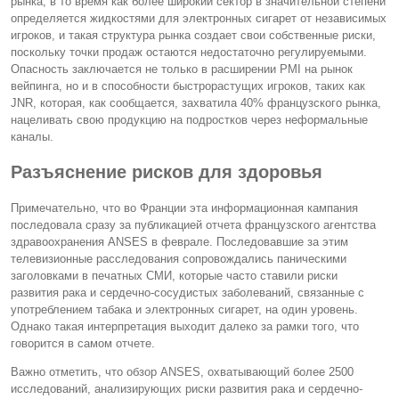
рынка, в то время как более широкий сектор в значительной степени
определяется жидкостями для электронных сигарет от независимых
игроков, и такая структура рынка создает свои собственные риски,
поскольку точки продаж остаются недостаточно регулируемыми.
Опасность заключается не только в расширении PMI на рынок
вейпинга, но и в способности быстрорастущих игроков, таких как
JNR, которая, как сообщается, захватила 40% французского рынка,
нацеливать свою продукцию на подростков через неформальные
каналы.
Разъяснение рисков для здоровья
Примечательно, что во Франции эта информационная кампания
последовала сразу за публикацией отчета французского агентства
здравоохранения ANSES в феврале. Последовавшие за этим
телевизионные расследования сопровождались паническими
заголовками в печатных СМИ, которые часто ставили риски
развития рака и сердечно-сосудистых заболеваний, связанные с
употреблением табака и электронных сигарет, на один уровень.
Однако такая интерпретация выходит далеко за рамки того, что
говорится в самом отчете.
Важно отметить, что обзор ANSES, охватывающий более 2500
исследований, анализирующих риски развития рака и сердечно-