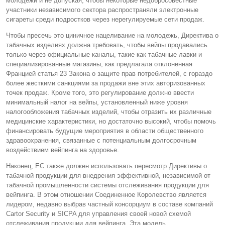
молодежи и не допуская, чтобы некоторые недобросовестные
участники независимого сектора распространяли электронные
сигареты среди подростков через нерегулируемые сети продаж.
Чтобы пресечь это циничное нацеливание на молодежь, Директива о
табачных изделиях должна требовать, чтобы вейпы продавались
только через официальные каналы, такие как табачные лавки и
специализированные магазины, как предлагала отклоненная
Францией статья 23 Закона о защите прав потребителей, с гораздо
более жесткими санкциями за продажи вне этих авторизованных
точек продаж. Кроме того, это регулирование должно ввести
минимальный налог на вейпы, установленный ниже уровня
налогообложения табачных изделий, чтобы отразить их различные
медицинские характеристики, но достаточно высокий, чтобы помочь
финансировать будущие мероприятия в области общественного
здравоохранения, связанные с потенциальным долгосрочным
воздействием вейпинга на здоровье.
Наконец, ЕС также должен использовать пересмотр Директивы о
табачной продукции для внедрения эффективной, независимой от
табачной промышленности системы отслеживания продукции для
вейпинга. В этом отношении Соединенное Королевство является
лидером, недавно выбрав частный консорциум в составе компаний
Cartor Security и SICPA для управления своей новой схемой
отслеживания продукции для вейпинга. Эта модель,