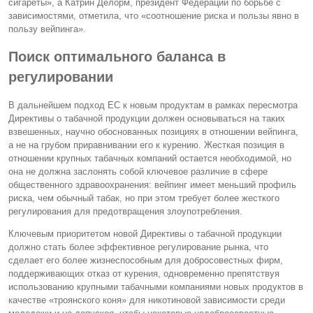
сигареты», а Катрин Делорм, президент Федерации по борьбе с
зависимостями, отметила, что «соотношение риска и пользы явно в
пользу вейпинга».
Поиск оптимального баланса в
регулировании
В дальнейшем подход ЕС к новым продуктам в рамках пересмотра
Директивы о табачной продукции должен основываться на таких
взвешенных, научно обоснованных позициях в отношении вейпинга,
а не на грубом приравнивании его к курению. Жесткая позиция в
отношении крупных табачных компаний остается необходимой, но
она не должна заслонять собой ключевое различие в сфере
общественного здравоохранения: вейпинг имеет меньший профиль
риска, чем обычный табак, но при этом требует более жесткого
регулирования для предотвращения злоупотребления.
Ключевым приоритетом новой Директивы о табачной продукции
должно стать более эффективное регулирование рынка, что
сделает его более жизнеспособным для добросовестных фирм,
поддерживающих отказ от курения, одновременно препятствуя
использованию крупными табачными компаниями новых продуктов в
качестве «троянского коня» для никотиновой зависимости среди