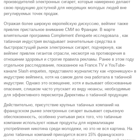
производителей электронных сигарет, которые намеренно делают
свою продукцию доступной для некурящих молодых людей вне
регулируемых точек продаж.
Отражая более широкую европейскую дискуссию, вейпинг также
привлек пристальное внимание СМИ во Франции. В марте
влиятельная программа Complement d'enquete исследовала , как
табачная индустрия вкладывает значительные средства в
быстрорастущий рынок электронных сигарет, подчеркнув, как
вейпинг привлек гигантов отрасли, несмотря на противоречия в
отношении здоровья и строгие правила рекламы. Ранее в этом году
отдельное расследование, показанное на France.TV и YouTube-
канале Slash enquetes, представило журналистку как «проникшую» в
индустрию вейпинга, хотя на самом деле она работала в табачной
индустрии. Однако это освещение, хотя и вызывает обоснованные
опасения, слишком часто упускает из виду нюансы, необходимые
для эффективного пересмотра Директивы о табачной продукции.
Действительно, присутствие крупных табачных компаний на
французском рынке электронных сигарет вызывает серьезную
обеспокоенность, особенно учитывая риск того, что табачные
компании используют новые продукты для нормализации
употребления никотина среди молодежи, но это не вся картина. На
долю табачных компаний приходится всего 15% французского