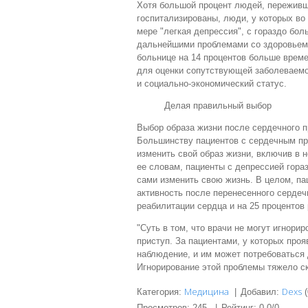
Хотя большой процент людей, переживши
госпитализированы, люди, у которых во
мере "легкая депрессия", с гораздо бо
дальнейшими проблемами со здоровьем 
больнице на 14 процентов больше време
для оценки сопутствующей заболеваемос
и социально-экономический статус.
Делая правильный выбор
Выбор образа жизни после сердечного п
Большинству пациентов с сердечным пр
изменить свой образ жизни, включив в н
ее словам, пациенты с депрессией гор
сами изменить свою жизнь. В целом, па
активность после перенесенного сердеч
реабилитации сердца и на 25 процентов 
"Суть в том, что врачи не могут игнор
приступ. За пациентами, у которых про
наблюдение, и им может потребоваться
Игнорирование этой проблемы тяжело ск
Медицина
Dexs
Категория
:
|
Добавил
:
(
Просмотров
:
245
|
Рейтинг
:
0.0
/
0