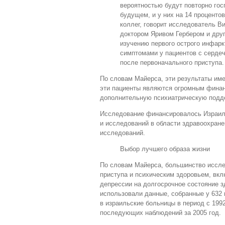
вероятностью будут повторно гос
будущем, и у них на 14 проценто
коллег, говорит исследователь В
доктором Яривом Гербером и дру
изучению первого острого инфар
симптомами у пациентов с сердеч
после первоначального приступа.
По словам Майерса, эти результаты им
эти пациенты являются огромным финан
дополнительную психиатрическую подд
Исследование финансировалось Израиль
и исследований в области здравоохран
исследований.
Выбор лучшего образа жизни
По словам Майерса, большинство иссле
приступа и психическим здоровьем, вкл
депрессии на долгосрочное состояние 
использовали данные, собранные у 632 
в израильские больницы в период с 199
последующих наблюдений за 2005 год.