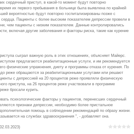
х сердечный приступ, в какой-то момент будут повторно
 время их первого пребывания в больнице была выявлена по крайней
льшей вероятностью будут повторно госпитализированы позже с
сердца. Пациенты с более высоким показателем депрессии провели в
ни, чем пациенты с низким показателем. Данные контролировались
ти, включая другие заболевания и факторы риска, такие как курение
риступа сыграл важную роль в этих отношениях, объясняет Майерс.
иступом предлагаются реабилитационные услуги, и им рекомендуется
его физические упражнения, диету и программы отказа от курения. По
аздо реже обращаются за реабилитационными услугами или решают
циенты с депрессией на 20 процентов реже проявляли физическую
ного приступа, на 26 процентов реже участвовали в программе
реже бросали курить.
ировать психологические факторы у пациентов, перенесших сердечный
являются признаки депрессии, необходимо более пристальное
 дополнительная помощь в соблюдении рекомендаций по образу жизни.
азывается на службах здравоохранения ", - добавляет она.
02.03.2023)