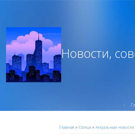
Новости, со
Г
Главная
Статьи
Актуальные новости
»
»