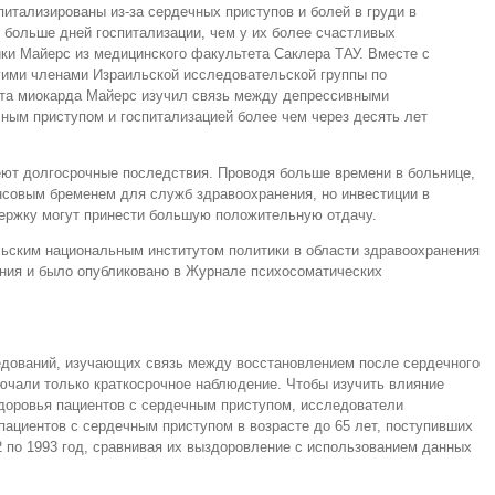
питализированы из-за сердечных приступов и болей в груди в
в больше дней госпитализации, чем у их более счастливых
ики Майерс из медицинского факультета Саклера ТАУ. Вместе с
гими членами Израильской исследовательской группы по
кта миокарда Майерс изучил связь между депрессивными
ным приступом и госпитализацией более чем через десять лет
еют долгосрочные последствия. Проводя больше времени в больнице,
совым бременем для служб здравоохранения, но инвестиции в
ержку могут принести большую положительную отдачу.
ским национальным институтом политики в области здравоохранения
ения и было опубликовано в Журнале психосоматических
дований, изучающих связь между восстановлением после сердечного
ючали только краткосрочное наблюдение. Чтобы изучить влияние
здоровья пациентов с сердечным приступом, исследователи
пациентов с сердечным приступом в возрасте до 65 лет, поступивших
2 по 1993 год, сравнивая их выздоровление с использованием данных